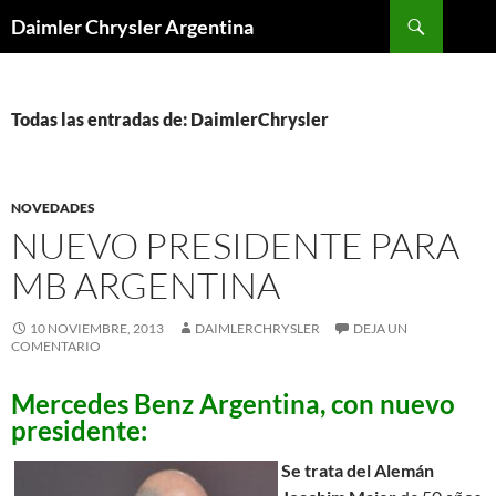
Buscar
Daimler Chrysler Argentina
SALTAR
AL
CONTENIDO
Todas las entradas de: DaimlerChrysler
NOVEDADES
NUEVO PRESIDENTE PARA
MB ARGENTINA
10 NOVIEMBRE, 2013
DAIMLERCHRYSLER
DEJA UN
COMENTARIO
Mercedes Benz Argentina, con nuevo
presidente:
Se trata del Alemán