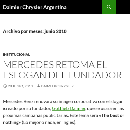
Buscar
Daimler Chrysler Argentina
SALTAR
AL
CONTENIDO
Archivo por meses: junio 2010
INSTITUCIONAL
MERCEDES RETOMA EL
ESLOGAN DEL FUNDADOR
28 JUNIO, 2010
DAIMLERCHRYSLER
Mercedes Benz renovará su imagen corporativa con el slogan
icreado por su fundador,
Gottlieb Daimler
, que se usará en las
próximas campañas publicitarias. Este lema será
«The best or
nothing»
(Lo mejor o nada, en inglés).