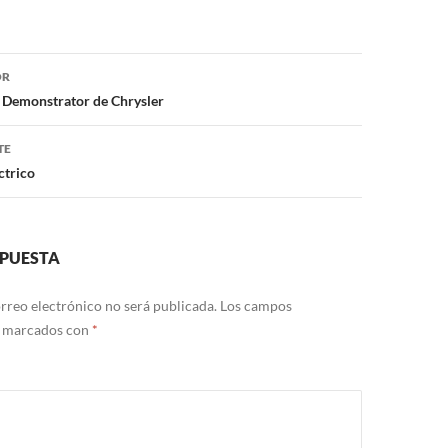
ón
OR
 Demonstrator de Chrysler
TE
ctrico
SPUESTA
rreo electrónico no será publicada.
Los campos
n marcados con
*