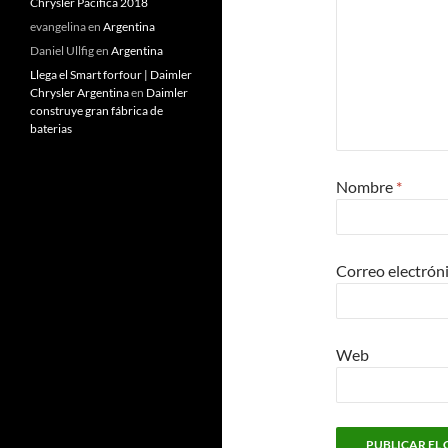
Chrysler Pacifica 2018
evangelina
en
Argentina
Daniel Ullfig
en
Argentina
Llega el Smart forfour | Daimler
Chrysler Argentina
en
Daimler
construye gran fábrica de
baterias
Nombre
*
Correo electrón
Web