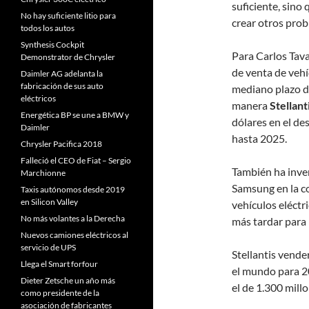
suficiente, sino 
No hay suficiente litio para
crear otros prob
todos los autos
Synthesis Cockpit
Para Carlos Tav
Demonstrator de Chrysler
de venta de vehí
Daimler AG adelanta la
fabricación de sus auto
mediano plazo de
eléctricos
manera
Stellant
Energética BP se une a BMW y
dólares en el de
Daimler
hasta 2025.
Chrysler Pacifica 2018
Falleció el CEO de Fiat – Sergio
También ha inve
Marchionne
Samsung en la co
Taxis autónomos desde 2019
en Silicon Valley
vehículos eléctr
No más volantes a la Derecha
más tardar para
Nuevos camiones eléctricos al
servicio de UPS
Stellantis vende
Llega el Smart forfour
el mundo para 2
Dieter Zetsche un año más
el de 1.300 mill
como presidente de la
asociación de fabricantes