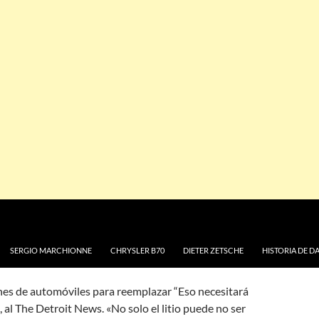
 VEHÍCULOS
,
VEHÍCULOS ELÉCTRICOS
 SUFICIENTE LITIO
ODOS LOS AUTOS
DAIMLER Y CHRYSLER
DEJA UN COMENTARIO
el CEO de
Stellantis N.V.
manifestó que no hay
para satisfacer la demanda de autos eléctricos.
o estamos produciendo tanto como necesitamos»,
SERGIO MARCHIONNE
CHRYSLER B70
DIETER ZETSCHE
HISTORIA DE D
nes de automóviles para reemplazar “Eso necesitará
o, al The Detroit News. «No solo el litio puede no ser