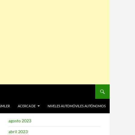
El sitio no oficial de Daimler y Chrysler está
soportado por el
Mantenimiento WooCommerce
de VealaOnLine.com - Empresa fundada en el año
2003
Santa Isabel 1962 hace envíos a domicilio de sus
Envío de flores a domicilio
, CABA y Gran Buenos
Aires
AIMLER
ARCHIVOS
ACERCA DE
NIVELES AUTOMÓVILES AUTÓNOMOS
agosto 2023
abril 2023