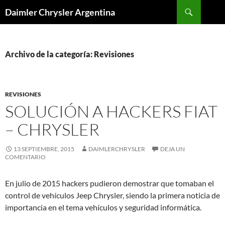
Buscar
Daimler Chrysler Argentina
SALTAR
AL
CONTENIDO
Archivo de la categoría: Revisiones
REVISIONES
SOLUCIÓN A HACKERS FIAT
– CHRYSLER
13 SEPTIEMBRE, 2015
DAIMLERCHRYSLER
DEJA UN
COMENTARIO
En julio de 2015 hackers pudieron demostrar que tomaban el
control de vehículos Jeep Chrysler, siendo la primera noticia de
importancia en el tema vehículos y seguridad informática.