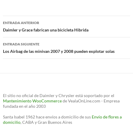
Navegación
ENTRADA ANTERIOR
de
Daimler y Grace fabrican una bicicleta Hibrida
entradas
ENTRADA SIGUIENTE
Los Airbag de las minivan 2007 y 2008 pueden explotar solas
El sitio no oficial de Daimler y Chrysler está soportado por el
Mantenimiento WooCommerce
de VealaOnLine.com - Empresa
fundada en el año 2003
Santa Isabel 1962 hace envíos a domicilio de sus
Envío de flores a
domicilio
, CABA y Gran Buenos Aires