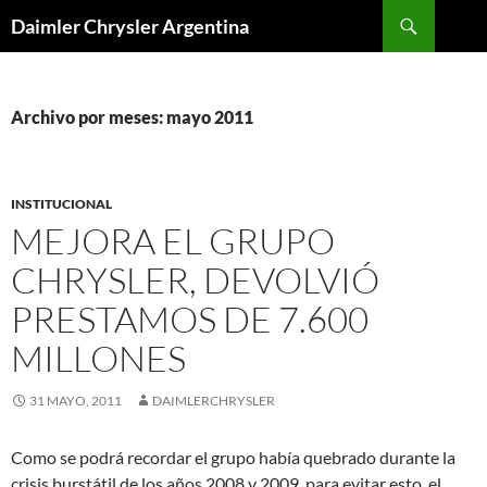
Buscar
Daimler Chrysler Argentina
SALTAR
AL
CONTENIDO
Archivo por meses: mayo 2011
INSTITUCIONAL
MEJORA EL GRUPO
CHRYSLER, DEVOLVIÓ
PRESTAMOS DE 7.600
MILLONES
31 MAYO, 2011
DAIMLERCHRYSLER
Como se podrá recordar el grupo había quebrado durante la
crisis burstátil de los años 2008 y 2009, para evitar esto, el