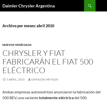
Buscar
Daimler Chrysler Argentina
SALTAR
AL
CONTENIDO
Archivo por meses: abril 2010
NUEVOS VEHÍCULOS
CHRYSLER Y FIAT
FABRICARÁN EL FIAT 500
ELÉCTRICO
5 ABRIL, 2010
DAIMLERCHRYSLER
Ambas empresas automotrices anunciaron la fabricación del
500 BEV, una variante
totalmente eléctrica
del 500.