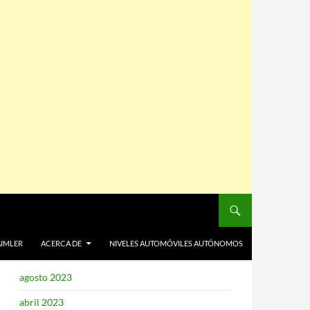
El sitio no oficial de Daimler y Chrysler está
soportado por el
Mantenimiento WooCommerce
de VealaOnLine.com - Empresa fundada en el año
2003
Santa Isabel 1962 hace envíos a domicilio de sus
Envío de flores a domicilio
, CABA y Gran Buenos
Aires
AIMLER
ARCHIVOS
ACERCA DE
NIVELES AUTOMÓVILES AUTÓNOMOS
agosto 2023
abril 2023