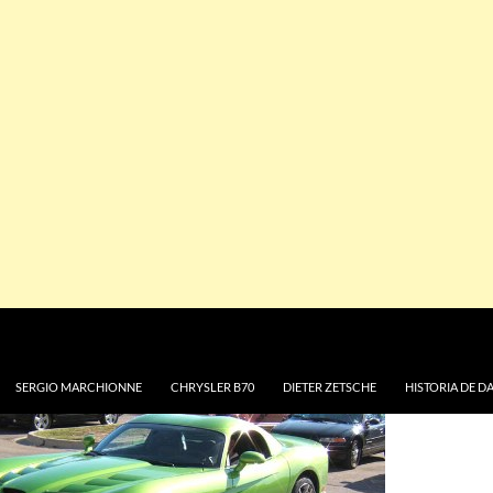
OS
ES SOBRE LA
NUIDAD DEL VIPER
010
DAIMLERCHRYSLER
perdeportivo no sería cancelado y se rumorea de una
013.
ersión del vehículo.
SERGIO MARCHIONNE
CHRYSLER B70
DIETER ZETSCHE
HISTORIA DE D