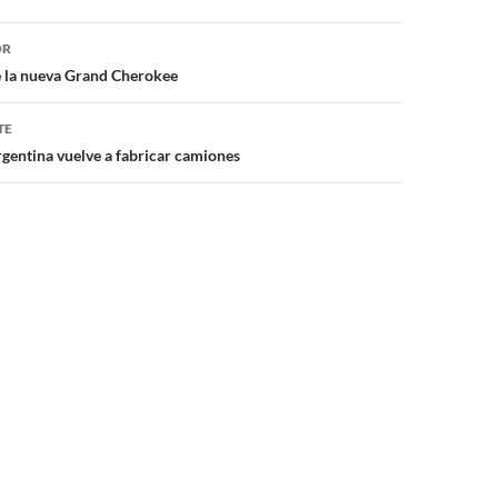
ón
OR
e la nueva Grand Cherokee
TE
entina vuelve a fabricar camiones