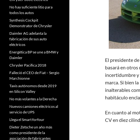
No hay suficiente litio para
todos los autos
Synthesis Cockpit
Demonstrator de Chrysler
Daimler AG adelanta la
fabricación de sus auto
eléctricos
Energética BP se une a BMW y
Daimler
El presidente d
Chrysler Pacifica 2018
basará en otros 
Falleció el CEO de Fiat – Sergio
incertidumbre y 
Marchionne
marca. Si bien 
Taxis autónomos desde 2019
inalterables com
en Silicon Valley
habitáculo encl
No más volantes a la Derecha
Nuevos camiones eléctricos al
En cuanto al mo
servicio de UPS
CV en diez cilin
Llega el Smart forfour
Dieter Zetsche un año más
como presidente de la
asociación de fabricantes