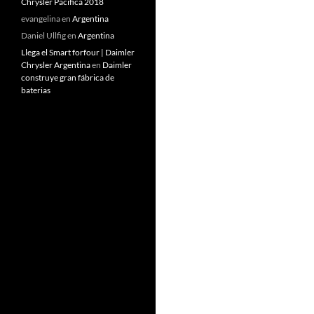
Chrysler Pacifica 2018
evangelina
en
Argentina
Daniel Ullfig
en
Argentina
Llega el Smart forfour | Daimler
Chrysler Argentina
en
Daimler
construye gran fábrica de
baterias