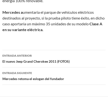
energía 100% renovable.
Mercedes a
umentaria el parque de vehículos eléctricos
destinados al proyecto, si la prueba piloto tiene éxito
, en dicho
caso aportaría un máximo 35 unidades de su modelo
Clase A
en su variante eléctrica.
Navegación
ENTRADA ANTERIOR
de
El nuevo Jeep Grand Cherokee 2011 (FOTOS)
entradas
ENTRADA SIGUIENTE
Mercedes retoma el eslogan del fundador