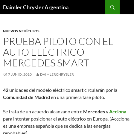
Buscar
Daimler Chrysler Argentina
SALTAR
AL
CONTENIDO
NUEVOS VEHÍCULOS
PRUEBA PILOTO CON EL
AUTO ELÉCTRICO
MERCEDES SMART
7 JUNIO, 2010
DAIMLERCHRYSLER
42
unidades del modelo eléctrico
smart
circularán por la
Comunidad de Madrid
en una primera fase piloto.
Se trata de un acuerdo alcanzado entre
Mercedes
y
Acciona
para intentar posicionar el auto eléctrico en Europa. (Accciona
es una empresa española que se dedica a las energias
renobables)