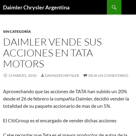
Buscar
Daimler Chrysler Argentina
SALTAR
AL
CONTENIDO
SIN CATEGORÍA
DAIMLER VENDE SUS
ACCIONES EN TATA
MOTORS
15 MARZO, 2010
DAIMLERCHRYSLER
DEJA UN COMENTARIO
Aprovechando que las acciones de TATA han subido un 20%
desde el 26 de febrero la compañia Daimler, decidió vender la
totalidad de su paquete accionario de mas de un 5%.
El CitiGroup es el encargado de vender dichas acciones
Cabe recordar que Tata es el mayor productor de autos de la